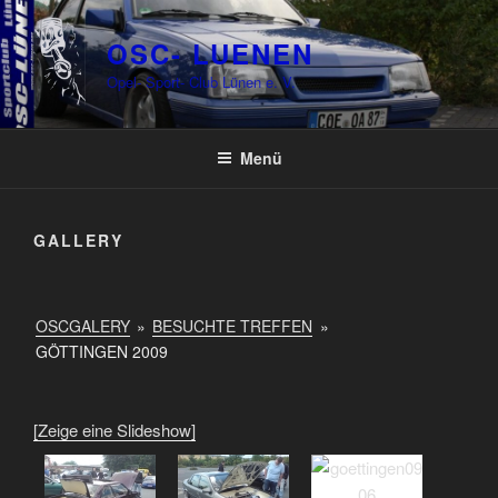
Zum
Inhalt
OSC- LUENEN
springen
Opel- Sport- Club Lünen e. V.
Menü
GALLERY
OSCGALERY
»
BESUCHTE TREFFEN
»
GÖTTINGEN 2009
[Zeige eine Slideshow]