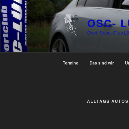
Zum
Inhalt
springen
OSC- 
Opel- Sport- Club Lü
Termine
Das sind wir
U
ALLTAGS AUTOS