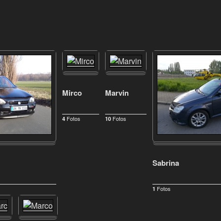
Mirco
Marvin
Fotos
Fotos
4
10
Sabrina
Fotos
1