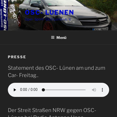
Zum
Inhalt
OSC- LUENEN
springen
Opel- Sport- Club Lünen e. V.
Menü
PRESSE
Statement des OSC- Lünen am und zum
Car- Freitag..
Der Streit Straßen NRW gegen OSC-