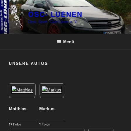
Zum
Inhalt
OSC- LUENEN
springen
Opel- Sport- Club Lünen e. V.
Menü
UNSERE AUTOS
Matthias
Markus
Fotos
Fotos
17
1