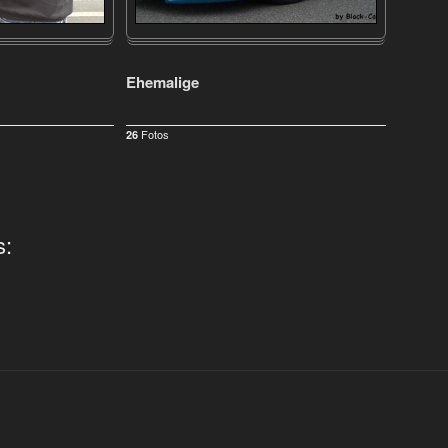
Ehemalige
Fotos
26
s: