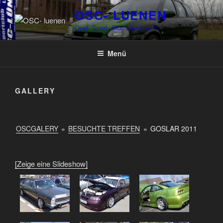
Zum
OSC- LUENEN
Inhalt
Opel- Sport- Club Lünen e. V.
springen
Menü
GALLERY
OSCGALERY
»
BESUCHTE TREFFEN
»
GOSLAR 2011
[Zeige eine Slideshow]