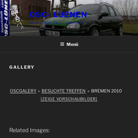
Zum
Inhalt
OSC- LUENEN
springen
Opel- Sport- Club Lünen e. V.
Menü
GALLERY
OSCGALERY
»
BESUCHTE TREFFEN
»
BREMEN 2010
[ZEIGE VORSCHAUBILDER]
Related Images: