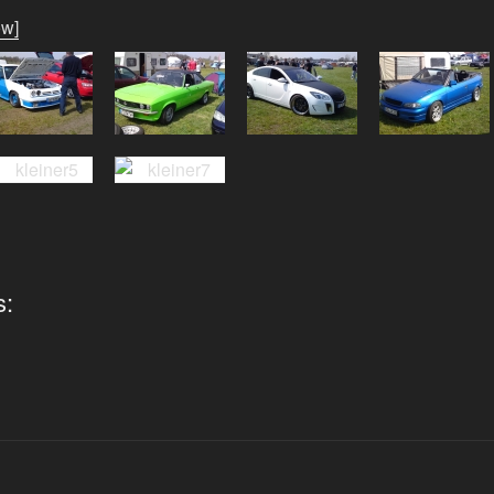
ow]
s: