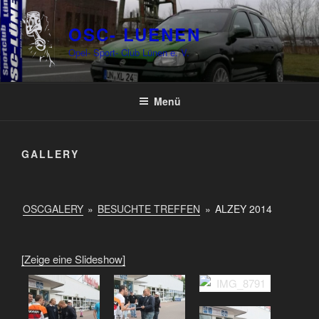
Zum
Inhalt
OSC- LUENEN
springen
Opel- Sport- Club Lünen e. V.
Menü
GALLERY
OSCGALERY
»
BESUCHTE TREFFEN
»
ALZEY 2014
[Zeige eine Slideshow]