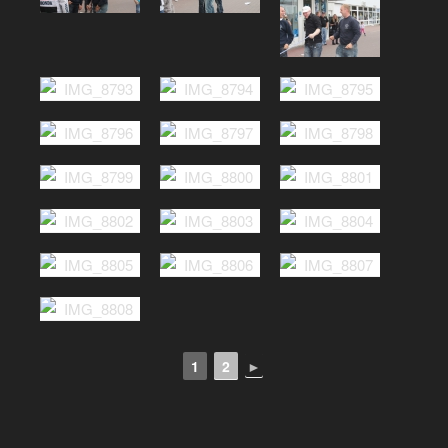
1
2
►